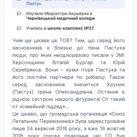
Чим ще цікаве це ТОВ? Тим, що серед його
засновників є близькі до пана Пастуха
люди, про яких неодноразово писали у ЗМІ
Херсонщини: Віталій Бургар та Юрій
Серебряков. Вони – куми Ігоря Пастуха та
його постійні партнери по рибалці. Також
серед засновників значиться Хруник
(Пастух) Ірина Олександрівна. Остання є
рідною сестрою нашого фігуранта! От такий
от «сімейний підряд»…
Це цікаво, що громадська організація «Союз
Легальних Перевізників» була зареєстрована
лише 24 вересня 2018 року, а вже 19 жовтня
2018 року голова правління цієї ГО був