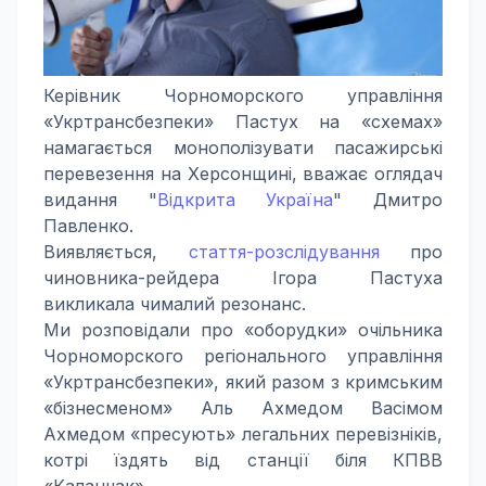
Керівник Чорноморского управління
«Укртрансбезпеки» Пастух на «схемах»
намагається монополізувати пасажирські
перевезення на Херсонщині, вважає оглядач
видання "
Відкрита Україна
" Дмитро
Павленко.
Виявляється,
стаття-розслідування
про
чиновника-рейдера Ігора Пастуха
викликала чималий резонанс.
Ми розповідали про «оборудки» очільника
Чорноморского регіонального управління
«Укртрансбезпеки», який разом з кримським
«бізнесменом» Аль Ахмедом Васімом
Ахмедом «пресують» легальних перевізніків,
котрі їздять від станції біля КПВВ